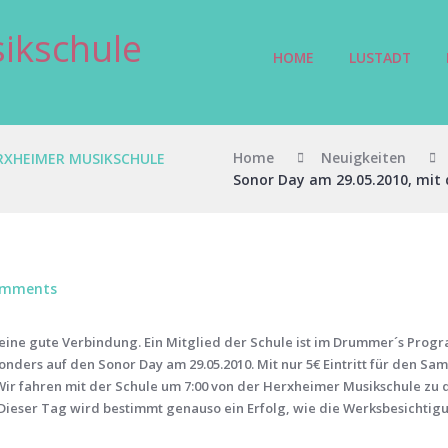
ikschule
HOME
LUSTADT
Home
Neuigkeiten
ERXHEIMER MUSIKSCHULE
Sonor Day am 29.05.2010, mit 
omments
eine gute Verbindung. Ein Mitglied der Schule ist im Drummer´s Prog
nders auf den Sonor Day am 29.05.2010. Mit nur 5€ Eintritt für den Sa
 Wir fahren mit der Schule um 7:00 von der Herxheimer Musikschule zu de
Dieser Tag wird bestimmt genauso ein Erfolg, wie die Werksbesichtig