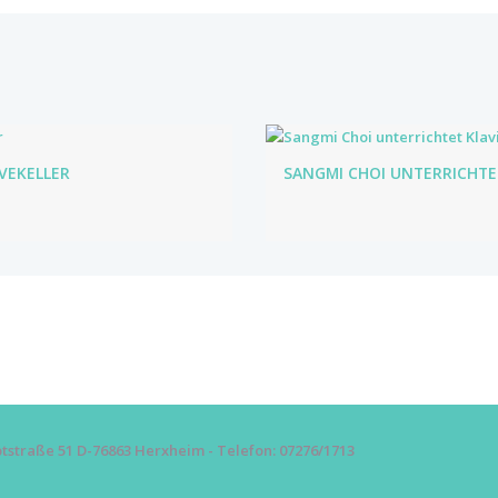
IVEKELLER
SANGMI CHOI UNTERRICHTE
straße 51 D-76863 Herxheim - Telefon: 07276/1713